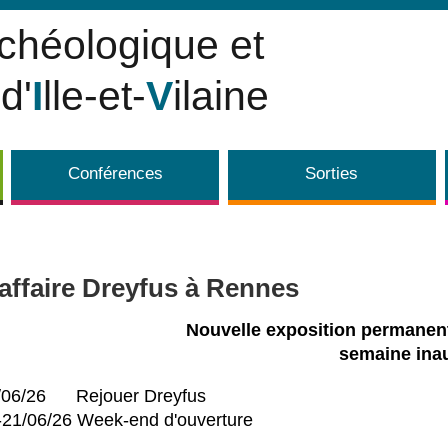
rchéologique et
d'
I
lle-et-
V
ilaine
Conférences
Sorties
'affaire Dreyfus à Rennes
Nouvelle exposition permanen
semaine ina
/06/26 Rejouer Dreyfus
-21/06/26 Week-end d'ouverture