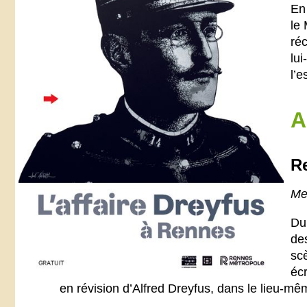
En 
le
réc
lui
l’e
A
R
Me
Du
des
scè
écr
en révision d’Alfred Dreyfus, dans le lieu-mêm