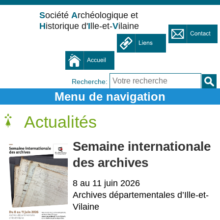
S
ociété
A
rchéologique et
H
istorique d'
I
lle-et-
V
ilaine
Recherche:
Actualités
Semaine internationale
des archives
8 au 11 juin 2026
Archives départementales d’Ille-et-
Vilaine