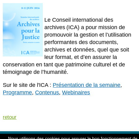
Le Conseil international des
archives (ICA) a pour mission de
promouvoir la gestion et l’utilisation
performantes des documents,
archives et données, quel que soit
leur format, et d’en assurer la
conservation en tant que patrimoine culturel et de
témoignage de l’humanité.
Sur le site de l'ICA :
Présentation de la semaine
,
Programme
,
Contenus
,
Webinaires
retour
© Copyright 2004-2026 - Société Archéologique et Historique
Nous utilisons des cookies pour assurer le bon fonctionnement de