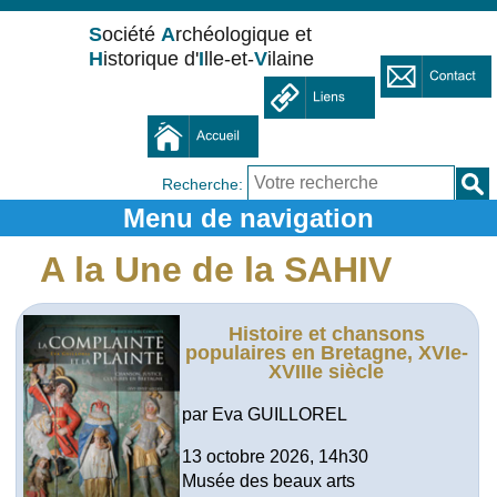
S
ociété
A
rchéologique et
H
istorique d'
I
lle-et-
V
ilaine
Recherche:
A la Une de la SAHIV
Histoire et chansons
populaires en Bretagne, XVIe-
XVIIIe siècle
par Eva GUILLOREL
13 octobre 2026, 14h30
Musée des beaux arts