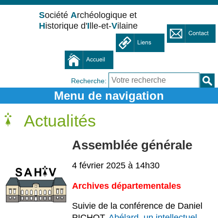
S
ociété
A
rchéologique et
H
istorique d'
I
lle-et-
V
ilaine
Recherche:
Actualités
Assemblée générale
4 février 2025 à 14h30
Archives départementales
Suivie de la conférence de Daniel
PICHOT,
Abélard, un intellectuel