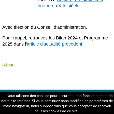
breton du XIIe siècle
.
Avec élection du Conseil d’administration.
Pour rappel, retrouvez les Bilan 2024 et Programme
2025 dans l'
article d'actualité précédent
.
retour
© Copyright 2004-2026 - Société Archéologique et Historique
Nous utilisons des cookies pour assurer le bon fonctionnement de
d'Ille et Vilaine - Mentions légales - Crédits
notre site Internet. Si vous continuez sans modifier les paramètres de
votre navigateur, nous supposerons que vous acceptez de recevoir
tous les cookies de ce site.