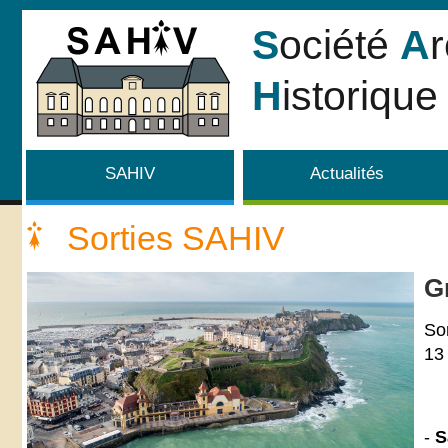
S
ociété
A
H
istorique 
SAHIV
Actualités
Sorties SAHIV
G
Sor
13
-
S