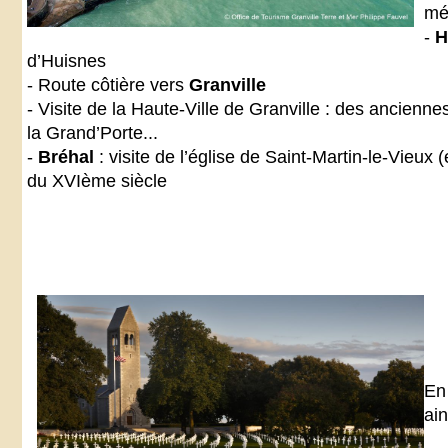
mé
-
H
d’Huisnes
- Route côtière vers
Granville
- Visite de la Haute-Ville de Granville : des ancienn
la Grand’Porte...
-
Bréhal
: visite de l’église de Saint-Martin-le-Vieux
du XVIème siècle
En
ai