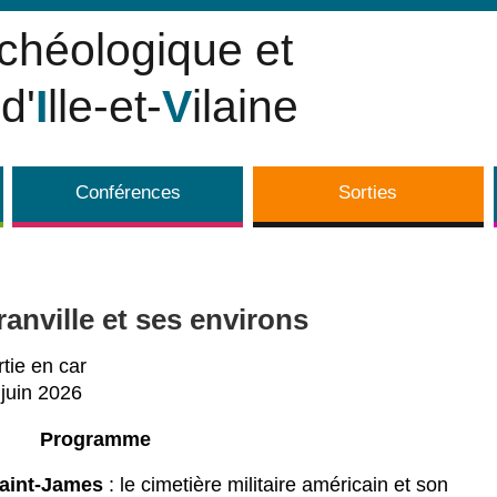
rchéologique et
d'
I
lle-et-
V
ilaine
Conférences
Sorties
ranville et ses environs
tie en car
 juin 2026
Programme
aint-James
: le cimetière militaire américain et son