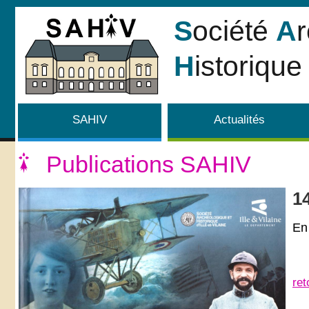
S
ociété
A
H
istorique 
SAHIV
Actualités
Publications SAHIV
1
En 
ret