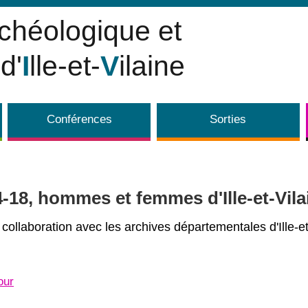
rchéologique et
d'
I
lle-et-
V
ilaine
Conférences
Sorties
4-18, hommes et femmes d'Ille-et-Vil
collaboration avec les archives départementales d'Ille-et
our