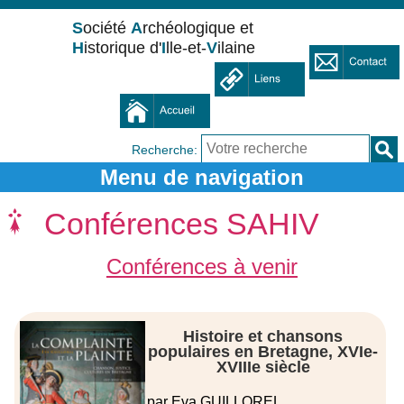
S
ociété
A
rchéologique et
H
istorique d'
I
lle-et-
V
ilaine
Recherche:
Conférences SAHIV
Conférences à venir
Histoire et chansons
populaires en Bretagne, XVIe-
XVIIIe siècle
par Eva GUILLOREL