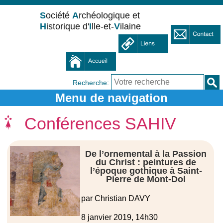
S
ociété
A
rchéologique et
H
istorique d'
I
lle-et-
V
ilaine
Recherche:
Conférences SAHIV
De l’ornemental à la Passion
du Christ : peintures de
l’époque gothique à Saint-
Pierre de Mont-Dol
par Christian DAVY
8 janvier 2019, 14h30