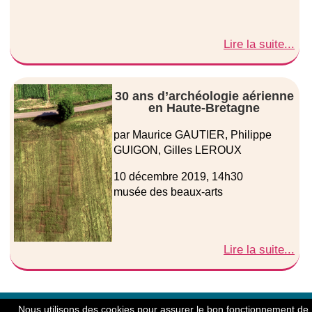
Lire la suite...
30 ans d’archéologie aérienne
en Haute-Bretagne
par Maurice GAUTIER, Philippe
GUIGON, Gilles LEROUX
10 décembre 2019, 14h30
musée des beaux-arts
Lire la suite...
© Copyright 2004-2026 - Société Archéologique et Historique
Nous utilisons des cookies pour assurer le bon fonctionnement de